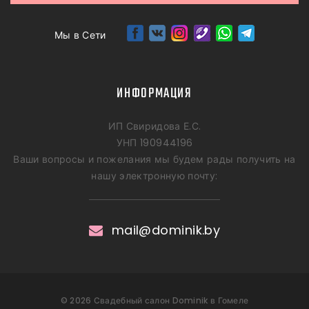
Мы в Сети
ИНФОРМАЦИЯ
ИП Свиридова Е.С.
УНП 190944196
Ваши вопросы и пожелания мы будем рады получить на
нашу электронную почту:
mail@dominik.by
©
2026
Свадебный салон Dominik в Гомеле