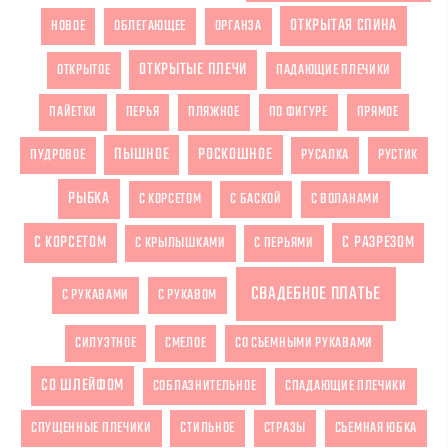
ОТКРЫТАЯ СПИНА
НОВОЕ
ОБЛЕГАЮЩЕЕ
ОРГАНЗА
ОТКРЫТЫЕ ПЛЕЧИ
ОТКРЫТОЕ
ПАДАЮЩИЕ ПЛЕЧИКИ
ПАЙЕТКИ
ПЕРЬЯ
ПЛЯЖНОЕ
ПО ФИГУРЕ
ПРЯМОЕ
ПЫШНОЕ
РОСКОШНОЕ
ПУДРОВОЕ
РУСАЛКА
РУСТИК
РЫБКА
С КОРСЕТОМ
С БАСКОЙ
С ВОЛАНАМИ
С КОРСЕТОМ
С РАЗРЕЗОМ
С КРЫЛЫШКАМИ
С ПЕРЬЯМИ
СВАДЕБНОЕ ПЛАТЬЕ
С РУКАВАМИ
С РУКАВОМ
СИЛУЭТНОЕ
СМЕЛОЕ
СО СЪЕМНЫМИ РУКАВАМИ
СО ШЛЕЙФОМ
СОБЛАЗНИТЕЛЬНОЕ
СПАДАЮЩИЕ ПЛЕЧИКИ
СПУЩЕННЫЕ ПЛЕЧИКИ
СТИЛЬНОЕ
СТРАЗЫ
СЪЕМНАЯ ЮБКА