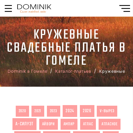
КРУЖЕВНЫЕ
СВАДЕБНЫЕ ПЛАТЬЯ В
ГОМЕЛЕ
Dominik в Гомеле
/
Каталог платьев
/ Кружевные
2024
2026
2020
2021
2023
V-ВЫРЕЗ
А-СИЛУЭТ
АЙВОРИ
АМПИР
АТЛАС
АТЛАСНОЕ