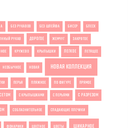
ЗА
БЕЗ РУКАВОВ
БЕЗ ШЛЕЙФА
БИСЕР
БЛЕСК
ДОРОГОЕ
ИННЫЙ РУКАВ
ЖЕМЧУГ
ЗАКРВТОЕ
ЛЕГКОЕ
ВНОЕ
КРУЖЕВО
КРЫЛЫШКИ
ЛЕТЯЩЕЕ
НОВАЯ КОЛЛЕКЦИЯ
НЕОБЫЧНОЕ
НОВАЯ
ТКИ
ПЕРЬЯ
ПЛЯЖНОЕ
ПО ФИГУРЕ
ПРЯМОЕ
РСЕТОМ
С РАЗРЕЗОМ
С КРЫЛЫШКАМИ
С ПЕРЬЯМИ
ОМ
СОБЛАЗНИТЕЛЬНОЕ
СПАДАЮЩИЕ ПЛЕЧИКИ
ШИКАРНОЕ
ФОНАРИКИ
ЦВЕТНОЕ
ЦВЕТЫ