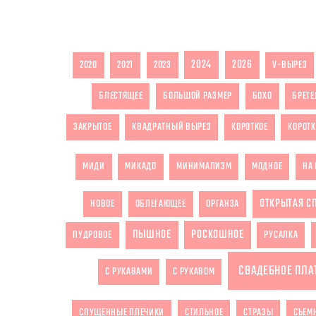
2024
2026
2020
2021
2023
V-ВЫРЕЗ
БЛЕСТЯЩЕЕ
БОЛЬШОЙ РАЗМЕР
БОХО
БРЕТЕ
ЗАКРЫТОЕ
КВАДРАТНЫЙ ВЫРЕЗ
КОРОТКОЕ
КОРОТК
МИДИ
МИКАДО
МИНИМАЛИЗМ
МОДНОЕ
НА 
ОТКРЫТАЯ С
НОВОЕ
ОБЛЕГАЮЩЕЕ
ОРГАНЗА
ПЫШНОЕ
РОСКОШНОЕ
ПУДРОВОЕ
РУСАЛКА
СВАДЕБНОЕ ПЛА
С РУКАВАМИ
С РУКАВОМ
СПУЩЕННЫЕ ПЛЕЧИКИ
СТИЛЬНОЕ
СТРАЗЫ
СЪЕМ