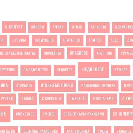
А-СИЛУЭТ
АЙВОРИ
АМПИР
АТЛАС
АТЛАСНОЕ
БЕЗ РАЗРЕ
ЛИ
БУСИНЫ
ВОЗДУШНОЕ
ГЛИТЕРНОЕ
ГЛИТТЕР
ГОДЭ
ДЛ
КРАСИВОЕ
ОЕ СВАДЕБНОЕ ПЛАТЬЕ
КОРСЕТНОЕ
КРОП-ТОП
КРУЖЕ
НЕДОРОГОЕ
БРЕТЕЛЯХ
НА ОДНО ПЛЕЧО
НЕДОРГОЕ
НЕЖНОЕ
ПИНА
ОТКРЫТЫЕ ПЛЕЧИ
ОТКРЫТОЕ
ПАДАЮЩИЕ ПЛЕЧИКИ
ПАЙЕ
РЫБКА
С КО
РУСТИК
С КОРСЕТОМ
С БАСКОЙ
С ВОЛАНАМИ
ТЬЕ
СО ШЛЕЙФ
СИЛУЭТНОЕ
СМЕЛОЕ
СО СЪЕМНЫМИ РУКАВАМИ
НАЯ ЮБКА
СЪЕМНЫЕ РУКАВЧИКИ
ТРАНСФОРМЕР
ТРЕНД
УДОБНОЕ